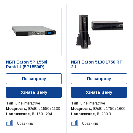
ИБП Eaton 5P 1550i
ИБП Eaton 5130 1750 RT
Rack1U (5P1550iR)
2U
По запросу
По запросу
Узнать цену
Узнать цену
Тип:
Line Interactive
Тип:
Line Interactive
Мощность, ВА/Вт:
1550 / 1100
Мощность, ВА/Вт:
1750 / 1600
Напряжение, В:
160 - 294
Напряжение, В:
230 В
Сравнить
Сравнить