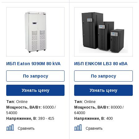
ИБП Eaton 9390M 80 kVA
ИБП ENKOM LB3 80 кВА
По запросу
По запросу
Узнать цену
Узнать цену
Тип:
Online
Тип:
Online
Мощность, ВА/Вт:
60000 /
Мощность, ВА/Вт:
80000 /
54000
64000
Напряжение, В:
380 - 415
Напряжение, В:
400
Сравнить
Сравнить