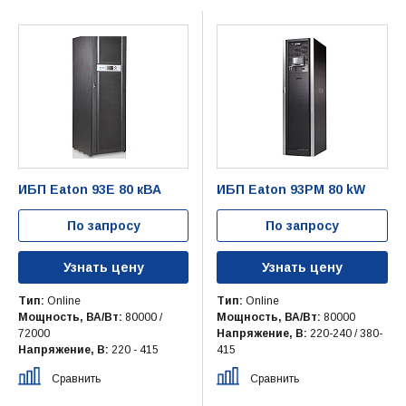
ИБП Eaton 93E 80 кВА
ИБП Eaton 93PM 80 kW
По запросу
По запросу
Узнать цену
Узнать цену
Тип:
Online
Тип:
Online
Мощность, ВА/Вт:
80000 /
Мощность, ВА/Вт:
80000
72000
Напряжение, В:
220-240 / 380-
Напряжение, В:
220 - 415
415
Сравнить
Сравнить