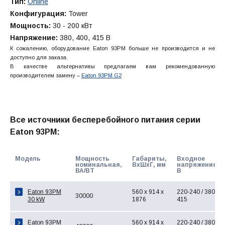
Тип:
Online
Конфигурация:
Tower
Мощность:
30 - 200 кВт
Напряжение:
380, 400, 415 В
К сожалению, оборудование Eaton 93PM больше не производится и не
доступно для заказа.
В качестве альтернативы предлагаем вам рекомендованную
производителем замену –
Eaton 93PM G2
Все источники бесперебойного питания серии
Eaton 93PM:
Модель
Мощность
Габариты,
Входное
номинальная,
ВхШхГ, мм
напряжение,
ВА/ВТ
В
Eaton 93PM
560 x 914 x
220-240 / 380-
30000
30 kW
1876
415
Eaton 93PM
560 x 914 x
220-240 / 380-