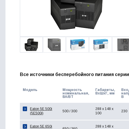
Все источники бесперебойного питания серии
Модель
Мощность
Габариты,
Вхо
номинальная,
ВхШхГ, мм
нап
ВА/ВТ
В
Eaton 5E 500i
288 x 148 x
500 / 300
230
(5E500i)
100
Eaton 5E 650i
288 x 148 x
650 / 360