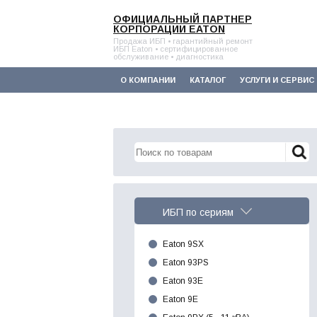
ОФИЦИАЛЬНЫЙ ПАРТНЕР
КОРПОРАЦИИ EATON
Продажа ИБП • гарантийный ремонт
ИБП Eaton • сертифицированное
обслуживание • диагностика
О КОМПАНИИ
КАТАЛОГ
УСЛУГИ И СЕРВИС
ИБП по сериям
Eaton 9SX
Eaton 93PS
Eaton 93E
Eaton 9E