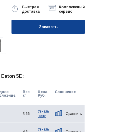
Быстрая
Комплексный
доставка
сервис
Заказать
 Eaton 5E:
дное
Вес,
Цена,
Сравнение
ряжение,
кг
Руб.
Узнать
3,66
Сравнить
цену
Узнать
4,6
Сравнить