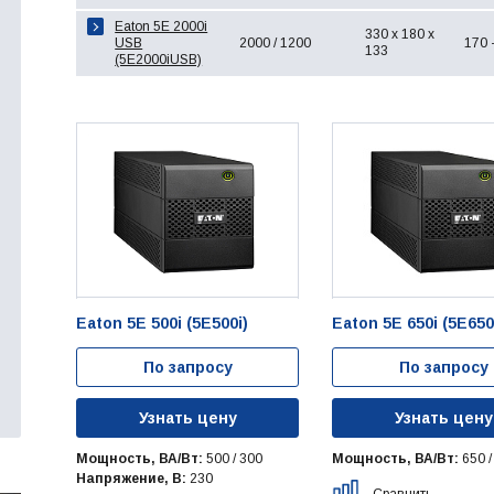
Eaton 5E 2000i
330 x 180 x
USB
2000 / 1200
170 
133
(5E2000iUSB)
Eaton 5E 500i (5E500i)
Eaton 5E 650i (5E650
По запросу
По запросу
Узнать цену
Узнать цену
Мощность, ВА/Вт:
500 / 300
Мощность, ВА/Вт:
650 /
Напряжение, В:
230
Сравнить