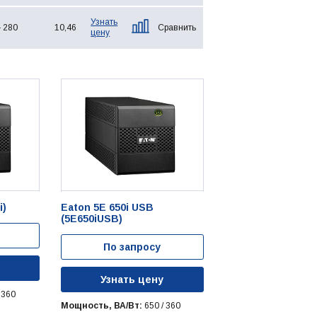
Узнать
- 280
10,46
Сравнить
цену
i)
Eaton 5E 650i USB
(5E650iUSB)
По запросу
Узнать цену
 360
Мощность, ВА/Вт:
650 / 360