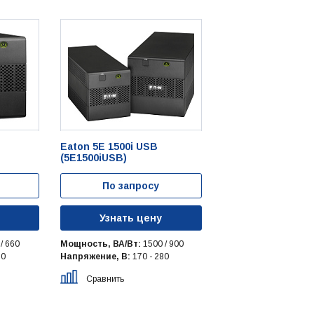
Eaton 5E 1500i USB
(5E1500iUSB)
По запросу
Узнать цену
/ 660
Мощность, ВА/Вт:
1500 / 900
80
Напряжение, В:
170 - 280
Сравнить