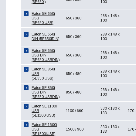
(5E650i)
100
Eaton 5E 650i
288 x 148 x
USB
650 / 360
100
(5E650iUSB)
Eaton 5E 650i
288 x 148 x
650 / 360
DIN (5E650iDIN)
100
Eaton 5E 650i
288 x 148 x
USB DIN
650 / 360
100
(5E650iUSBDIN)
Eaton 5E 850i
288 x 148 x
USB
850 / 480
100
(5E850iUSB)
Eaton 5E 850i
288 x 148 x
USB DIN
850 / 480
100
(5E850iUSBDIN)
Eaton 5E 1100i
330 x 180 x
USB
1100 / 660
170 
133
(5E1100iUSB)
Eaton 5E 1500i
330 x 180 x
USB
1500 / 900
170 
133
(5E1500iUSB)