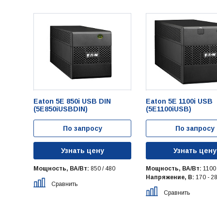
Eaton 5E 850i USB DIN
Eaton 5E 1100i USB
(5E850iUSBDIN)
(5E1100iUSB)
По запросу
По запросу
Узнать цену
Узнать цену
Мощность, ВА/Вт:
850 / 480
Мощность, ВА/Вт:
1100 
Напряжение, В:
170 - 2
Сравнить
Сравнить