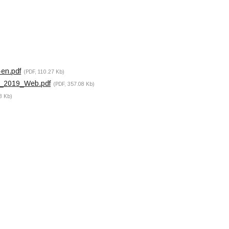
-en.pdf
(PDF, 110.27 Kb)
t_2019_Web.pdf
(PDF, 357.08 Kb)
8 Kb)