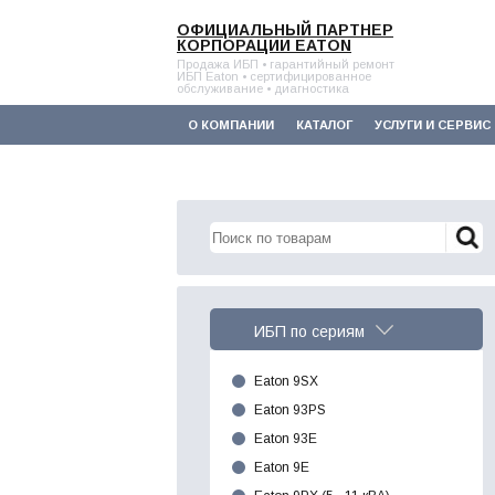
ОФИЦИАЛЬНЫЙ ПАРТНЕР
КОРПОРАЦИИ EATON
Продажа ИБП • гарантийный ремонт
ИБП Eaton • сертифицированное
обслуживание • диагностика
О КОМПАНИИ
КАТАЛОГ
УСЛУГИ И СЕРВИС
ИБП по сериям
Eaton 9SX
Eaton 93PS
Eaton 93E
Eaton 9E