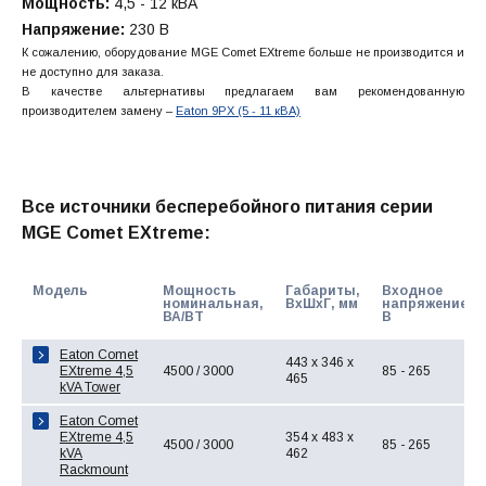
Мощность:
4,5 - 12 кВА
Напряжение:
230 В
К сожалению, оборудование MGE Comet EXtreme больше не производится и
не доступно для заказа.
В качестве альтернативы предлагаем вам рекомендованную
производителем замену –
Eaton 9PX (5 - 11 кВА)
Все источники бесперебойного питания серии
MGE Comet EXtreme:
Модель
Мощность
Габариты,
Входное
номинальная,
ВхШхГ, мм
напряжение,
ВА/ВТ
В
Eaton Comet
443 x 346 x
EXtreme 4,5
4500 / 3000
85 - 265
465
kVA Tower
Eaton Comet
EXtreme 4,5
354 x 483 x
4500 / 3000
85 - 265
kVA
462
Rackmount