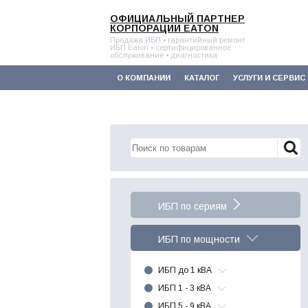
ОФИЦИАЛЬНЫЙ ПАРТНЕР
КОРПОРАЦИИ EATON
Продажа ИБП • гарантийный ремонт
ИБП Eaton • сертифицированное
обслуживание • диагностика
О КОМПАНИИ
КАТАЛОГ
УСЛУГИ И СЕРВИС
ИБП по сериям
ИБП по мощности
ИБП до 1 кВА
ИБП 1 - 3 кВА
ИБП 5 - 9 кВА