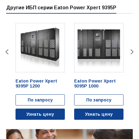
Другие ИБП серии Eaton Power Xpert 9395P
Eaton Power Xpert
Eaton Power Xpert
Ea
9395P 1200
9395P 1000
93
По запросу
По запросу
Узнать цену
Узнать цену