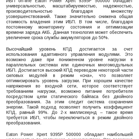
ИБП on-line Eaton Power Xpert 9395P 500000 обладает
универсальностью, масштабируемостью, надежностью,
производительностью благодаря множеству
усовершенствований. Также значительно снижена общая
стоимость владения этим ИБП. В том числе, благодаря
постоянному мониторингу состояния и оптимизации
времени заряда АКБ. Данная технология может обеспечить
увеличение срока службы аккумуляторов до 50%.
Высочайший уровень КПД достигается за счет
использования адаптивного управления модулями. Это
возможно даже при пониженном уровне нагрузки в
параллельных системах или одиночных многомодульных
ИБП. Достигается высокий КПД переводом некоторой части
силовых модулей в режим «сна», что позволяет
оптимизировать уровень загрузки. При хорошем качестве
напряжения во входной сети, которое соответствует
требованиям нагрузки, возможно питание потребителя
посредством цепи статического байпаса без двойного
преобразования. За этим следит система сохранения
энергии. Такой подход позволяет получить коэффициент
КПД, равный 99%. До 2-х миллисекунд – такое время
требуется ИБП, чтобы переключиться в режим двойного
преобразования.
Eaton Power Xpert 9395P 500000 обладает наибольшей