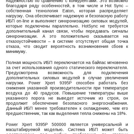
надежностью по сравнению с конкурентами. Это возможно
благодаря ряду особенностей, в том числе и Hot Sync –
собственная технология Eaton, которая распределяет
нагрузку. Она обеспечивает надежную и безопасную работу
ИБП on-line и выполняет синхронизацию силовых модулей,
которые подключены параллельно. HotSync не требуется
дополнительный канал связи, чтобы передавать сигналы
синхронизации. А это положительно сказывается на
отказоустойчивости – в системе отсутствует общая точка
отказа, что сводит вероятность возникновения сбоев к
минимуму.
Полная мощность ИБП переключается на байпас мгновенно
за счет использования одного статического переключателя.
Предусмотрена возможность для подключения
дополнительных силовых модулей в случае увеличения
нагрузки. Power Xpert 9395P способен работать без
снижения указанной производительности при температуре
воздуха до 40 градусов. Повышение температуры выше
указанного порога не выведет источник из строя, он
продолжит обеспечение безопасного энергоснабжения.
Данный ИБП менее требователен к охлаждению, чем его
предшественник, так как выделения тепла снижены на 18%.
Power Xpert 9395P 500000 является универсальной и
масштабируемой моделью. Система ИБП может быть