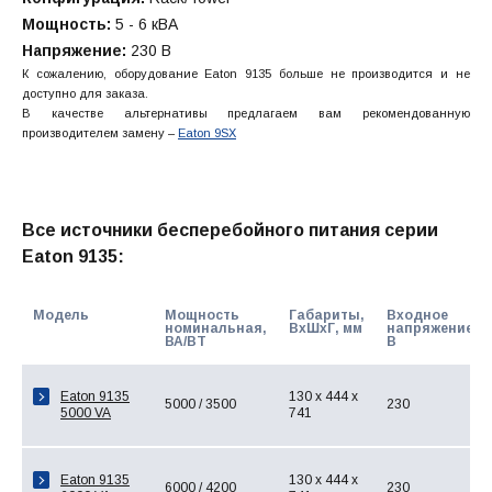
Мощность:
5 - 6 кВА
Напряжение:
230 В
К сожалению, оборудование Eaton 9135 больше не производится и не
доступно для заказа.
В качестве альтернативы предлагаем вам рекомендованную
производителем замену –
Eaton 9SX
Все источники бесперебойного питания серии
Eaton 9135:
Модель
Мощность
Габариты,
Входное
номинальная,
ВхШхГ, мм
напряжение,
ВА/ВТ
В
Eaton 9135
130 x 444 x
5000 / 3500
230
5000 VA
741
Eaton 9135
130 x 444 x
6000 / 4200
230