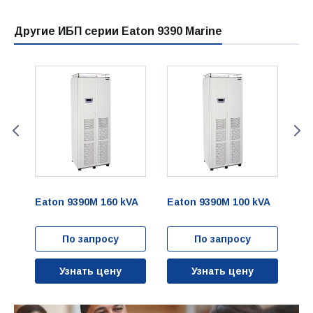
Другие ИБП серии Eaton 9390 Marine
A
Eaton 9390M 160 kVA
Eaton 9390M 100 kVA
Ea
По запросу
По запросу
Узнать цену
Узнать цену