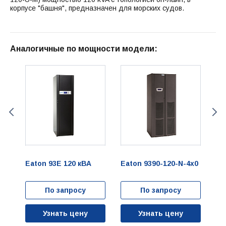
корпусе "башня", предназначен для морских судов.
Аналогичные по мощности модели:
x0
Eaton 93E 120 кВА
Eaton 9390-120-N-4x0
Ea
По запросу
По запросу
Узнать цену
Узнать цену