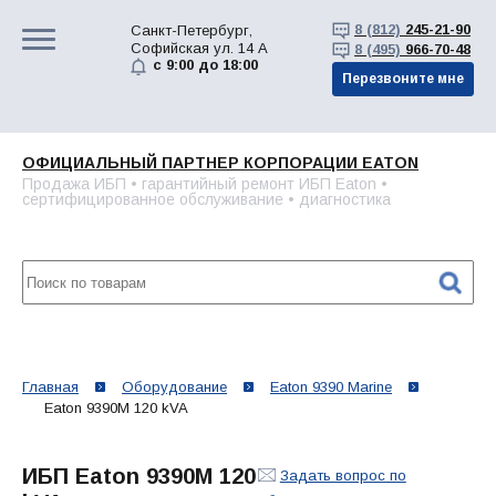
8 (812)
245-21-90
Санкт-Петербург,
Софийская ул. 14 А
8 (495)
966-70-48
с 9:00 до 18:00
Перезвоните мне
ОФИЦИАЛЬНЫЙ ПАРТНЕР КОРПОРАЦИИ EATON
Продажа ИБП • гарантийный ремонт ИБП Eaton •
сертифицированное обслуживание • диагностика
Главная
Оборудование
Eaton 9390 Marine
Eaton 9390M 120 kVA
ИБП Eaton 9390M 120
Задать вопрос по