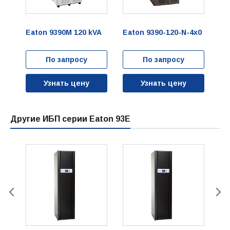
x0
Eaton 9390M 120 kVA
Eaton 9390-120-N-4x0
Ea
По запросу
По запросу
Узнать цену
Узнать цену
Другие ИБП серии Eaton 93E