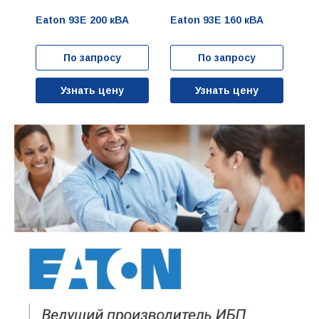
Eaton 93E 200 кВА
Eaton 93E 160 кВА
Ea
По запросу
По запросу
Узнать цену
Узнать цену