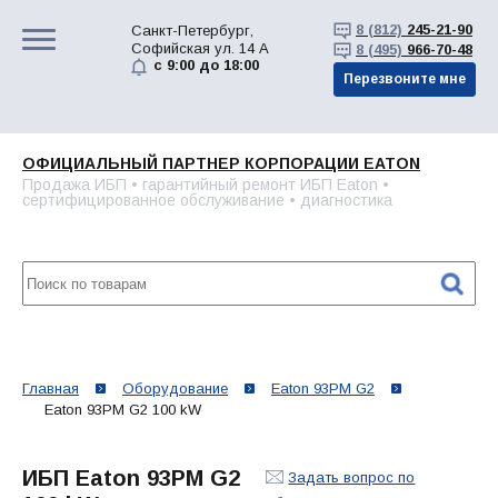
8 (812)
245-21-90
Санкт-Петербург,
Софийская ул. 14 А
8 (495)
966-70-48
с 9:00 до 18:00
Перезвоните мне
ОФИЦИАЛЬНЫЙ ПАРТНЕР КОРПОРАЦИИ EATON
Продажа ИБП • гарантийный ремонт ИБП Eaton •
сертифицированное обслуживание • диагностика
Главная
Оборудование
Eaton 93PM G2
Eaton 93PM G2 100 kW
ИБП Eaton 93PM G2
Задать вопрос по